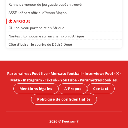
Rennais : meneur de jeu guadeloupéen trouvé
ASSE : départ officiel d'Yvann Maçon
🌍 AFRIQUE
OL : nouveau partenaire en Afrique
Nantes : Kombouaré sur un champion d'Afrique
Côte d'Ivoire : le sourire de Désiré Doué
Partenaires
:
Foot live
-
Mercato football
-
Interviews Foot
-
X
-
Meta
-
Instagram
-
TikTok
-
YouTube
-
Paramètres cookies
.
Mentions légales
A-Propos
Contact
Politique de confidentialité
2026 © Foot sur 7