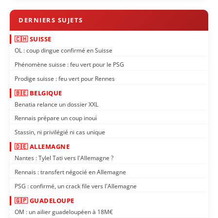
🇨🇭 SUISSE
OL : coup dingue confirmé en Suisse
Phénomène suisse : feu vert pour le PSG
Prodige suisse : feu vert pour Rennes
🇧🇪 BELGIQUE
Benatia relance un dossier XXL
Rennais prépare un coup inouï
Stassin, ni privilégié ni cas unique
🇩🇪 ALLEMAGNE
Nantes : Tylel Tati vers l'Allemagne ?
Rennais : transfert négocié en Allemagne
PSG : confirmé, un crack file vers l'Allemagne
🇬🇵 GUADELOUPE
OM : un ailier guadeloupéen à 18M€