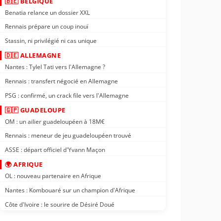
🇧🇪 BELGIQUE
Benatia relance un dossier XXL
Rennais prépare un coup inouï
Stassin, ni privilégié ni cas unique
🇩🇪 ALLEMAGNE
Nantes : Tylel Tati vers l'Allemagne ?
Rennais : transfert négocié en Allemagne
PSG : confirmé, un crack file vers l'Allemagne
🇬🇵 GUADELOUPE
OM : un ailier guadeloupéen à 18M€
Rennais : meneur de jeu guadeloupéen trouvé
ASSE : départ officiel d'Yvann Maçon
🌍 AFRIQUE
OL : nouveau partenaire en Afrique
Nantes : Kombouaré sur un champion d'Afrique
Côte d'Ivoire : le sourire de Désiré Doué