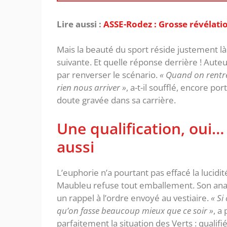
Lire aussi :
ASSE-Rodez : Grosse révélati
Mais la beauté du sport réside justement là
suivante. ‎Et quelle réponse derrière ! Aute
par renverser le scénario.
« Quand on rentre,
rien nous arriver »
, a-t-il soufflé, encore po
doute gravée dans sa carrière.
‎Une qualification, oui
aussi
‎L’euphorie n’a pourtant pas effacé la lucidi
Maubleu refuse tout emballement. Son an
un rappel à l’ordre envoyé au vestiaire.‎
« Si
qu’on fasse beaucoup mieux que ce soir »
, a
parfaitement la situation des Verts : qualif