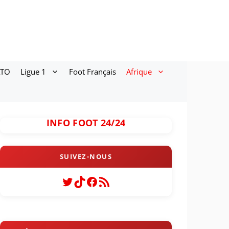
ATO
Ligue 1
Foot Français
Afrique
INFO FOOT 24/24
Twitter
TikTok
Facebook
Flux RSS