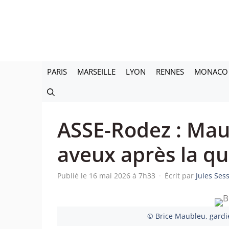
Aller
au
contenu
PARIS
MARSEILLE
LYON
RENNES
MONACO
ASSE-Rodez : Mau
aveux après la qu
Publié le 16 mai 2026 à 7h33
·
Écrit par
Jules Ses
© Brice Maubleu, gardie