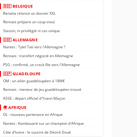
🇧🇪 BELGIQUE
Benatia relance un dossier XXL
Rennais prépare un coup inouï
Stassin, ni privilégié ni cas unique
🇩🇪 ALLEMAGNE
Nantes : Tylel Tati vers l'Allemagne ?
Rennais : transfert négocié en Allemagne
PSG : confirmé, un crack file vers l'Allemagne
🇬🇵 GUADELOUPE
OM : un ailier guadeloupéen à 18M€
Rennais : meneur de jeu guadeloupéen trouvé
ASSE : départ officiel d'Yvann Maçon
🌍 AFRIQUE
OL : nouveau partenaire en Afrique
Nantes : Kombouaré sur un champion d'Afrique
Côte d'Ivoire : le sourire de Désiré Doué