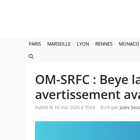
Aller
au
contenu
PARIS
MARSEILLE
LYON
RENNES
MONACO
OM-SRFC : Beye l
avertissement av
Publié le 16 mai 2026 à 7h03
·
Écrit par
Jules Ses