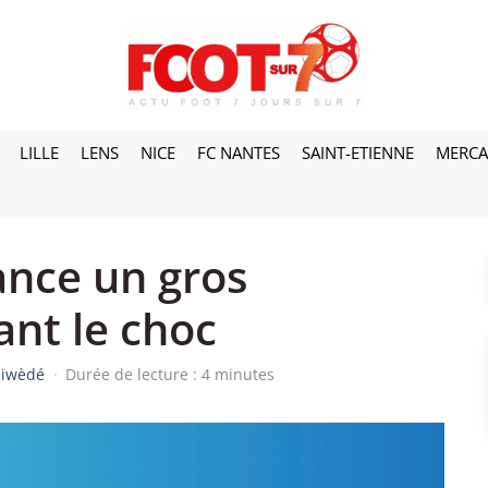
LILLE
LENS
NICE
FC NANTES
SAINT-ETIENNE
MERC
ance un gros
ant le choc
siwèdé
·
Durée de lecture : 4 minutes