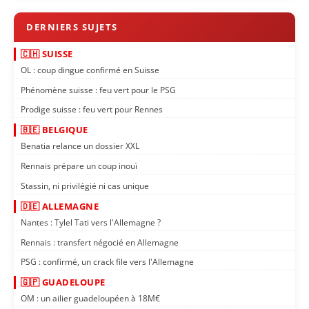
🇨🇭 SUISSE
OL : coup dingue confirmé en Suisse
Phénomène suisse : feu vert pour le PSG
Prodige suisse : feu vert pour Rennes
🇧🇪 BELGIQUE
Benatia relance un dossier XXL
Rennais prépare un coup inouï
Stassin, ni privilégié ni cas unique
🇩🇪 ALLEMAGNE
Nantes : Tylel Tati vers l'Allemagne ?
Rennais : transfert négocié en Allemagne
PSG : confirmé, un crack file vers l'Allemagne
🇬🇵 GUADELOUPE
OM : un ailier guadeloupéen à 18M€