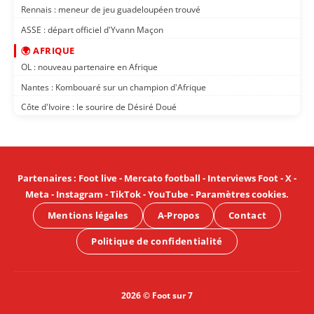
Rennais : meneur de jeu guadeloupéen trouvé
ASSE : départ officiel d'Yvann Maçon
🌍 AFRIQUE
OL : nouveau partenaire en Afrique
Nantes : Kombouaré sur un champion d'Afrique
Côte d'Ivoire : le sourire de Désiré Doué
Partenaires
:
Foot live
-
Mercato football
-
Interviews Foot
-
X
-
Meta
-
Instagram
-
TikTok
-
YouTube
-
Paramètres cookies
.
Mentions légales
A-Propos
Contact
Politique de confidentialité
2026 © Foot sur 7