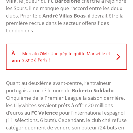
Villa
, le joueur du
FC Barcelone
cherche à rejoindre
les Spurs, il ne manque que l’accord entre les deux
clubs. Priorité d’
André Villas-Boas
, il devrait être la
première recrue dans le secteur offensif des
Londoniens.
À
Mercato OM : Une pépite quitte Marseille et
voir
signe à Paris !
Quant au deuxième avant-centre, l’entraineur
portugais a coché le nom de
Roberto Soldado
.
Cinquième de la Premier League la saison dernière,
les Lilywhites seraient prêts à offrir 20 millions
d’euros au
FC Valence
pour l’international espagnol
(11 sélections, 6 buts). Cependant, le club ché refuse
catégoriquement de vendre son buteur (24 buts en