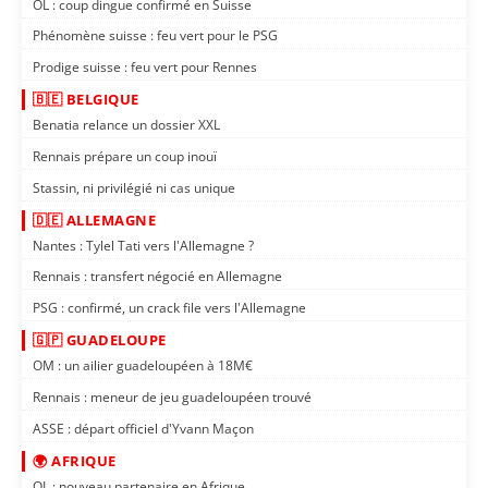
OL : coup dingue confirmé en Suisse
Phénomène suisse : feu vert pour le PSG
Prodige suisse : feu vert pour Rennes
🇧🇪 BELGIQUE
Benatia relance un dossier XXL
Rennais prépare un coup inouï
Stassin, ni privilégié ni cas unique
🇩🇪 ALLEMAGNE
Nantes : Tylel Tati vers l'Allemagne ?
Rennais : transfert négocié en Allemagne
PSG : confirmé, un crack file vers l'Allemagne
🇬🇵 GUADELOUPE
OM : un ailier guadeloupéen à 18M€
Rennais : meneur de jeu guadeloupéen trouvé
ASSE : départ officiel d'Yvann Maçon
🌍 AFRIQUE
OL : nouveau partenaire en Afrique