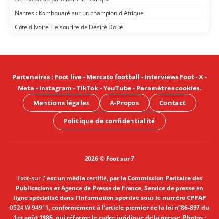
Nantes : Kombouaré sur un champion d'Afrique
Côte d'Ivoire : le sourire de Désiré Doué
Partenaires
:
Foot live
-
Mercato football
-
Interviews Foot
-
X
-
Meta
-
Instagram
-
TikTok
-
YouTube
-
Paramètres cookies
.
Mentions légales
A-Propos
Contact
Politique de confidentialité
2026 © Foot sur 7
Foot-sur 7
est un média
certifié
, par la Commission Paritaire des
Publications et Agence de Presse de France, Service de presse en
ligne spécialisé dans l'Information sportive sous le numéro CPPAP
0524 W 94911
, conformément à l'article premier de la loi n°86-897 du
1er août 1986, qui réforme le cadre juridique de la presse. Photos :