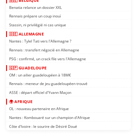
🇧🇪 BELGIQUE
Benatia relance un dossier XXL
Rennais prépare un coup inouï
Stassin, ni privilégié ni cas unique
🇩🇪 ALLEMAGNE
Nantes : Tylel Tati vers l'Allemagne ?
Rennais : transfert négocié en Allemagne
PSG : confirmé, un crack file vers l'Allemagne
🇬🇵 GUADELOUPE
OM : un ailier guadeloupéen à 18M€
Rennais : meneur de jeu guadeloupéen trouvé
ASSE : départ officiel d'Yvann Maçon
🌍 AFRIQUE
OL : nouveau partenaire en Afrique
Nantes : Kombouaré sur un champion d'Afrique
Côte d'Ivoire : le sourire de Désiré Doué