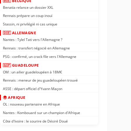
🇧🇪 BELGIQUE
Benatia relance un dossier XXL
Rennais prépare un coup inouï
Stassin, ni privilégié ni cas unique
🇩🇪 ALLEMAGNE
Nantes : Tylel Tati vers l'Allemagne ?
Rennais : transfert négocié en Allemagne
PSG : confirmé, un crack file vers l'Allemagne
🇬🇵 GUADELOUPE
OM : un ailier guadeloupéen à 18M€
Rennais : meneur de jeu guadeloupéen trouvé
ASSE : départ officiel d'Yvann Maçon
🌍 AFRIQUE
OL : nouveau partenaire en Afrique
Nantes : Kombouaré sur un champion d'Afrique
Côte d'Ivoire : le sourire de Désiré Doué