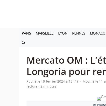
Aller
au
contenu
PARIS
MARSEILLE
LYON
RENNES
MONACO
Mercato OM : L’é
Longoria pour re
Publié le 19 février 2024 à 15h49
·
Modifié le 11 
lecture : 2 minutes
© Photo