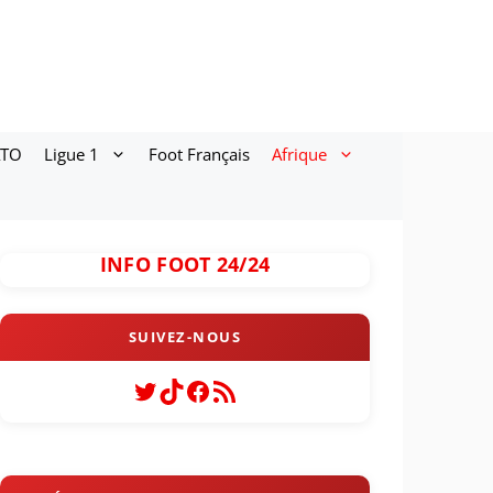
ATO
Ligue 1
Foot Français
Afrique
INFO FOOT 24/24
Twitter
TikTok
Facebook
Flux RSS