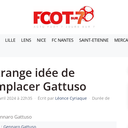
LILLE
LENS
NICE
FC NANTES
SAINT-ETIENNE
MERC
trange idée de
mplacer Gattuso
avril 2024 à 22h35
·
Écrit par
Léonce Cyriaque
·
Durée de
 : Gennaro Gattuso