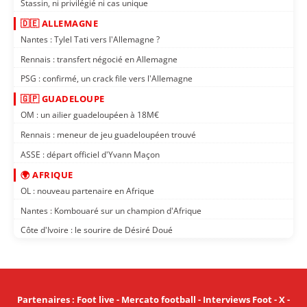
Stassin, ni privilégié ni cas unique
🇩🇪 ALLEMAGNE
Nantes : Tylel Tati vers l'Allemagne ?
Rennais : transfert négocié en Allemagne
PSG : confirmé, un crack file vers l'Allemagne
🇬🇵 GUADELOUPE
OM : un ailier guadeloupéen à 18M€
Rennais : meneur de jeu guadeloupéen trouvé
ASSE : départ officiel d'Yvann Maçon
🌍 AFRIQUE
OL : nouveau partenaire en Afrique
Nantes : Kombouaré sur un champion d'Afrique
Côte d'Ivoire : le sourire de Désiré Doué
Partenaires
:
Foot live
-
Mercato football
-
Interviews Foot
-
X
-