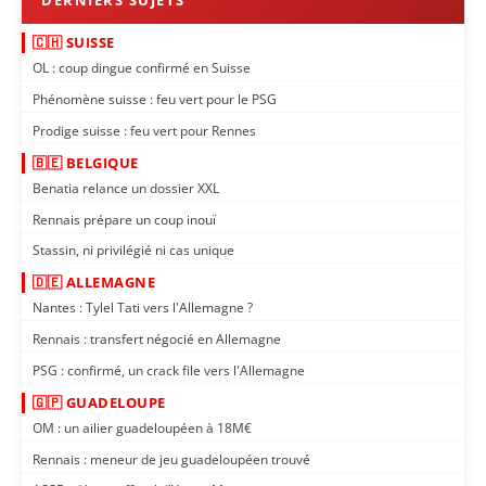
🇨🇭 SUISSE
OL : coup dingue confirmé en Suisse
Phénomène suisse : feu vert pour le PSG
Prodige suisse : feu vert pour Rennes
🇧🇪 BELGIQUE
Benatia relance un dossier XXL
Rennais prépare un coup inouï
Stassin, ni privilégié ni cas unique
🇩🇪 ALLEMAGNE
Nantes : Tylel Tati vers l'Allemagne ?
Rennais : transfert négocié en Allemagne
PSG : confirmé, un crack file vers l'Allemagne
🇬🇵 GUADELOUPE
OM : un ailier guadeloupéen à 18M€
Rennais : meneur de jeu guadeloupéen trouvé