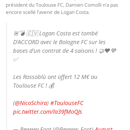
président du Toulouse FC, Damien Comolli n’a pas
encore scellé l’avenir de Logan Costa.
🚨💣 🇨🇻 Logan Costa est tombé
D’ACCORD avec le Bologne FC sur les
bases d’un contrat de 4 saisons ! 🤝❤️💙
✅
Les Rossoblù ont offert 12 M€ au
Toulouse FC ! 💰
(
@NicoSchira
)
#ToulouseFC
pic.twitter.com/la39fMoQJs
— Bewww Foot (@Bewww_Foot)
August