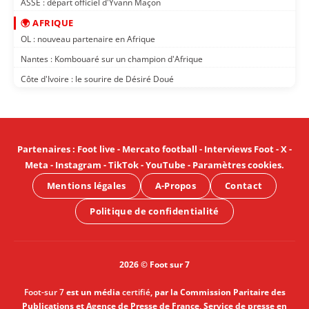
ASSE : départ officiel d'Yvann Maçon
🌍 AFRIQUE
OL : nouveau partenaire en Afrique
Nantes : Kombouaré sur un champion d'Afrique
Côte d'Ivoire : le sourire de Désiré Doué
Partenaires
:
Foot live
-
Mercato football
-
Interviews Foot
-
X
-
Meta
-
Instagram
-
TikTok
-
YouTube
-
Paramètres cookies
.
Mentions légales
A-Propos
Contact
Politique de confidentialité
2026 © Foot sur 7
Foot-sur 7
est un média
certifié
, par la Commission Paritaire des
Publications et Agence de Presse de France, Service de presse en