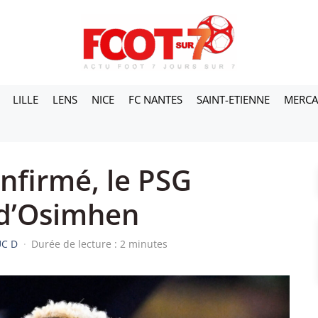
LILLE
LENS
NICE
FC NANTES
SAINT-ETIENNE
MERC
onfirmé, le PSG
 d’Osimhen
UC D
·
Durée de lecture : 2 minutes