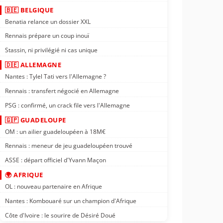
🇧🇪 BELGIQUE
Benatia relance un dossier XXL
Rennais prépare un coup inouï
Stassin, ni privilégié ni cas unique
🇩🇪 ALLEMAGNE
Nantes : Tylel Tati vers l'Allemagne ?
Rennais : transfert négocié en Allemagne
PSG : confirmé, un crack file vers l'Allemagne
🇬🇵 GUADELOUPE
OM : un ailier guadeloupéen à 18M€
Rennais : meneur de jeu guadeloupéen trouvé
ASSE : départ officiel d'Yvann Maçon
🌍 AFRIQUE
OL : nouveau partenaire en Afrique
Nantes : Kombouaré sur un champion d'Afrique
Côte d'Ivoire : le sourire de Désiré Doué