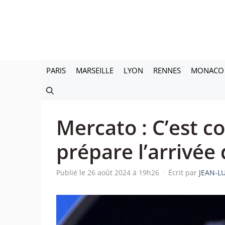
Aller
au
contenu
PARIS
MARSEILLE
LYON
RENNES
MONACO
Mercato : C’est c
prépare l’arrivée
Publié le 26 août 2024 à 19h26
·
Écrit par
JEAN-L