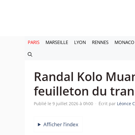
Aller
au
contenu
PARIS
MARSEILLE
LYON
RENNES
MONACO
Randal Kolo Muani
feuilleton du tran
Publié le 9 juillet 2026 à 0h00
·
Écrit par
Léonce C
Afficher l’index