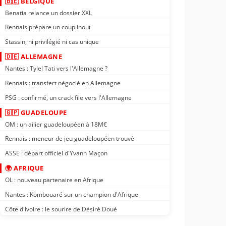
🇧🇪 BELGIQUE
Benatia relance un dossier XXL
Rennais prépare un coup inouï
Stassin, ni privilégié ni cas unique
🇩🇪 ALLEMAGNE
Nantes : Tylel Tati vers l'Allemagne ?
Rennais : transfert négocié en Allemagne
PSG : confirmé, un crack file vers l'Allemagne
🇬🇵 GUADELOUPE
OM : un ailier guadeloupéen à 18M€
Rennais : meneur de jeu guadeloupéen trouvé
ASSE : départ officiel d'Yvann Maçon
🌍 AFRIQUE
OL : nouveau partenaire en Afrique
Nantes : Kombouaré sur un champion d'Afrique
Côte d'Ivoire : le sourire de Désiré Doué