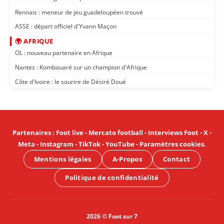
Rennais : meneur de jeu guadeloupéen trouvé
ASSE : départ officiel d'Yvann Maçon
🌍 AFRIQUE
OL : nouveau partenaire en Afrique
Nantes : Kombouaré sur un champion d'Afrique
Côte d'Ivoire : le sourire de Désiré Doué
Partenaires
:
Foot live
-
Mercato football
-
Interviews Foot
-
X
-
Meta
-
Instagram
-
TikTok
-
YouTube
-
Paramètres cookies
.
Mentions légales
A-Propos
Contact
Politique de confidentialité
2026 © Foot sur 7