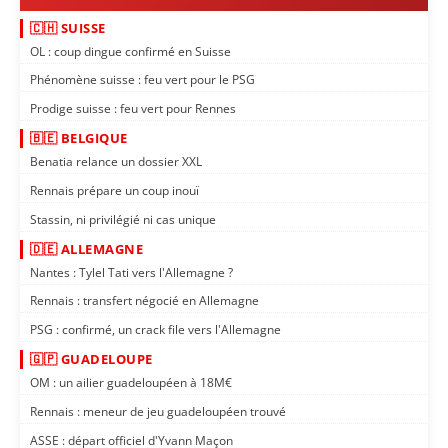
🇨🇭 SUISSE
OL : coup dingue confirmé en Suisse
Phénomène suisse : feu vert pour le PSG
Prodige suisse : feu vert pour Rennes
🇧🇪 BELGIQUE
Benatia relance un dossier XXL
Rennais prépare un coup inouï
Stassin, ni privilégié ni cas unique
🇩🇪 ALLEMAGNE
Nantes : Tylel Tati vers l'Allemagne ?
Rennais : transfert négocié en Allemagne
PSG : confirmé, un crack file vers l'Allemagne
🇬🇵 GUADELOUPE
OM : un ailier guadeloupéen à 18M€
Rennais : meneur de jeu guadeloupéen trouvé
ASSE : départ officiel d'Yvann Maçon