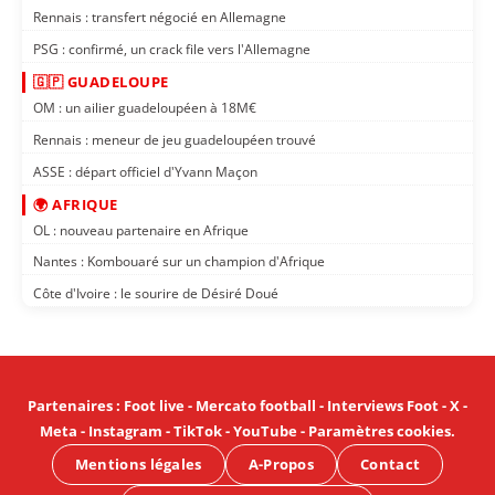
Rennais : transfert négocié en Allemagne
PSG : confirmé, un crack file vers l'Allemagne
🇬🇵 GUADELOUPE
OM : un ailier guadeloupéen à 18M€
Rennais : meneur de jeu guadeloupéen trouvé
ASSE : départ officiel d'Yvann Maçon
🌍 AFRIQUE
OL : nouveau partenaire en Afrique
Nantes : Kombouaré sur un champion d'Afrique
Côte d'Ivoire : le sourire de Désiré Doué
Partenaires
:
Foot live
-
Mercato football
-
Interviews Foot
-
X
-
Meta
-
Instagram
-
TikTok
-
YouTube
-
Paramètres cookies
.
Mentions légales
A-Propos
Contact