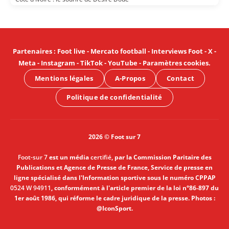
Partenaires
:
Foot live
-
Mercato football
-
Interviews Foot
-
X
-
Meta
-
Instagram
-
TikTok
-
YouTube
-
Paramètres cookies
.
Mentions légales
A-Propos
Contact
Politique de confidentialité
2026 © Foot sur 7
Foot-sur 7
est un média
certifié
, par la Commission Paritaire des
Publications et Agence de Presse de France, Service de presse en
ligne spécialisé dans l'Information sportive sous le numéro CPPAP
0524 W 94911
, conformément à l'article premier de la loi n°86-897 du
1er août 1986, qui réforme le cadre juridique de la presse. Photos :
@IconSport.