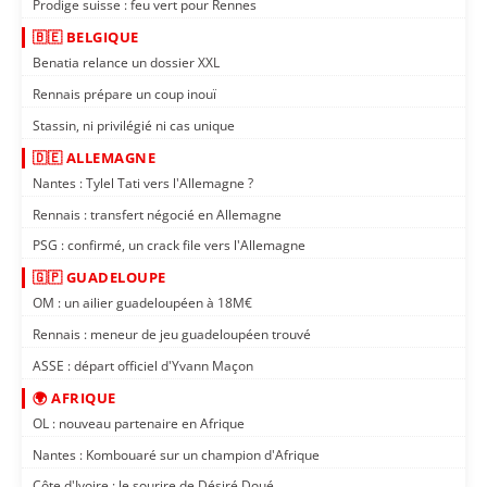
Prodige suisse : feu vert pour Rennes
🇧🇪 BELGIQUE
Benatia relance un dossier XXL
Rennais prépare un coup inouï
Stassin, ni privilégié ni cas unique
🇩🇪 ALLEMAGNE
Nantes : Tylel Tati vers l'Allemagne ?
Rennais : transfert négocié en Allemagne
PSG : confirmé, un crack file vers l'Allemagne
🇬🇵 GUADELOUPE
OM : un ailier guadeloupéen à 18M€
Rennais : meneur de jeu guadeloupéen trouvé
ASSE : départ officiel d'Yvann Maçon
🌍 AFRIQUE
OL : nouveau partenaire en Afrique
Nantes : Kombouaré sur un champion d'Afrique
Côte d'Ivoire : le sourire de Désiré Doué