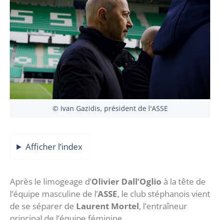
© Ivan Gazidis, président de l'ASSE
Afficher l’index
Après le limogeage d’
Olivier Dall’Oglio
à la tête de
l’équipe masculine de l’
ASSE
, le club stéphanois vient
de se séparer de
Laurent Mortel
, l’entraîneur
principal de l’équipe féminine.