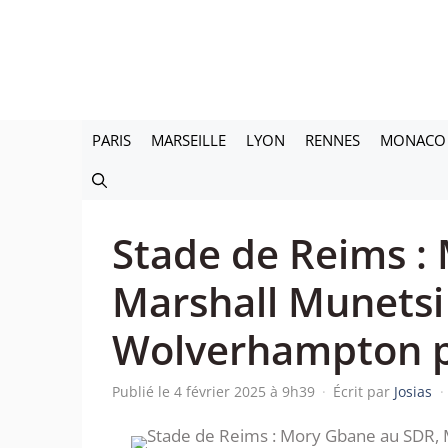
Aller
au
contenu
PARIS
MARSEILLE
LYON
RENNES
MONACO
Stade de Reims :
Marshall Munetsi 
Wolverhampton 
Publié le 4 février 2025 à 9h39
·
Écrit par
Josias
·