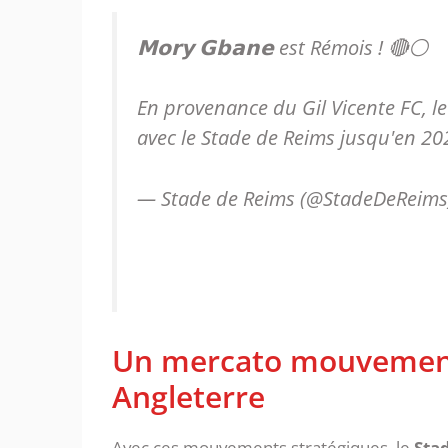
𝗠𝗼𝗿𝘆 𝗚𝗯𝗮𝗻𝗲 est Rémois ! 🔴⚪️
En provenance du Gil Vicente FC, le
avec le Stade de Reims jusqu'en 20
— Stade de Reims (@StadeDeReim
Un mercato mouvementé
Angleterre
Avec ces mouvements stratégiques, le
Sta