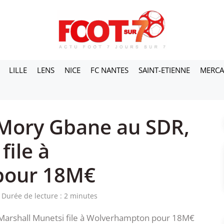
LILLE
LENS
NICE
FC NANTES
SAINT-ETIENNE
MERC
 Mory Gbane au SDR,
file à
pour 18M€
Durée de lecture : 2 minutes