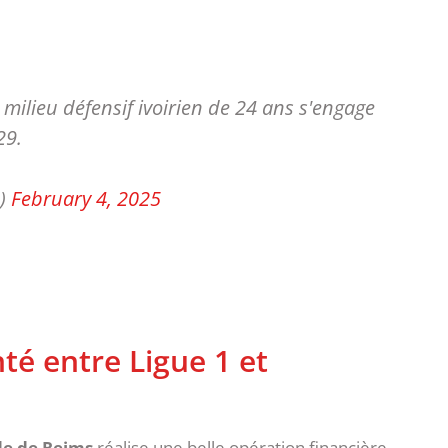
 milieu défensif ivoirien de 24 ans s'engage
29.
s)
February 4, 2025
 entre Ligue 1 et
de de Reims
réalise une belle opération financière,