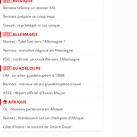
🇧🇪 BELGIQUE
Benatia relance un dossier XXL
Rennais prépare un coup inouï
Stassin, ni privilégié ni cas unique
🇩🇪 ALLEMAGNE
Nantes : Tylel Tati vers l'Allemagne ?
Rennais : transfert négocié en Allemagne
PSG : confirmé, un crack file vers l'Allemagne
🇬🇵 GUADELOUPE
OM : un ailier guadeloupéen à 18M€
Rennais : meneur de jeu guadeloupéen trouvé
ASSE : départ officiel d'Yvann Maçon
🌍 AFRIQUE
OL : nouveau partenaire en Afrique
Nantes : Kombouaré sur un champion d'Afrique
Côte d'Ivoire : le sourire de Désiré Doué