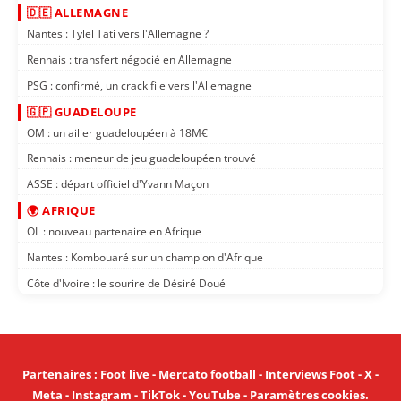
🇩🇪 ALLEMAGNE
Nantes : Tylel Tati vers l'Allemagne ?
Rennais : transfert négocié en Allemagne
PSG : confirmé, un crack file vers l'Allemagne
🇬🇵 GUADELOUPE
OM : un ailier guadeloupéen à 18M€
Rennais : meneur de jeu guadeloupéen trouvé
ASSE : départ officiel d'Yvann Maçon
🌍 AFRIQUE
OL : nouveau partenaire en Afrique
Nantes : Kombouaré sur un champion d'Afrique
Côte d'Ivoire : le sourire de Désiré Doué
Partenaires
:
Foot live
-
Mercato football
-
Interviews Foot
-
X
-
Meta
-
Instagram
-
TikTok
-
YouTube
-
Paramètres cookies
.