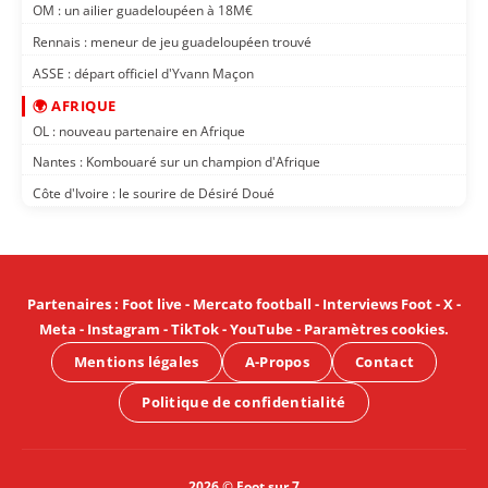
OM : un ailier guadeloupéen à 18M€
Rennais : meneur de jeu guadeloupéen trouvé
ASSE : départ officiel d'Yvann Maçon
🌍 AFRIQUE
OL : nouveau partenaire en Afrique
Nantes : Kombouaré sur un champion d'Afrique
Côte d'Ivoire : le sourire de Désiré Doué
Partenaires
:
Foot live
-
Mercato football
-
Interviews Foot
-
X
-
Meta
-
Instagram
-
TikTok
-
YouTube
-
Paramètres cookies
.
Mentions légales
A-Propos
Contact
Politique de confidentialité
2026 © Foot sur 7