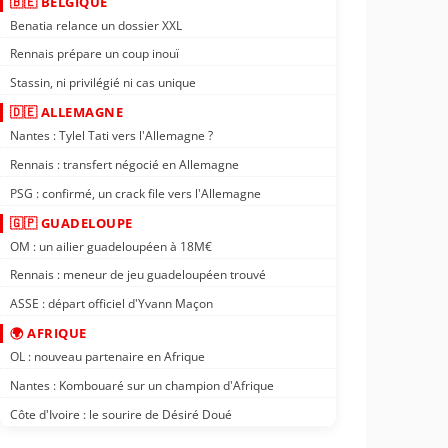
🇧🇪 BELGIQUE
Benatia relance un dossier XXL
Rennais prépare un coup inouï
Stassin, ni privilégié ni cas unique
🇩🇪 ALLEMAGNE
Nantes : Tylel Tati vers l'Allemagne ?
Rennais : transfert négocié en Allemagne
PSG : confirmé, un crack file vers l'Allemagne
🇬🇵 GUADELOUPE
OM : un ailier guadeloupéen à 18M€
Rennais : meneur de jeu guadeloupéen trouvé
ASSE : départ officiel d'Yvann Maçon
🌍 AFRIQUE
OL : nouveau partenaire en Afrique
Nantes : Kombouaré sur un champion d'Afrique
Côte d'Ivoire : le sourire de Désiré Doué