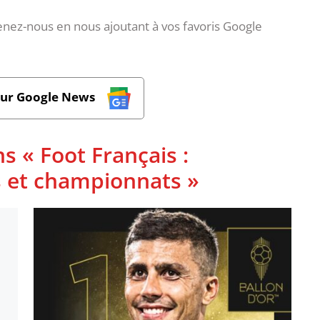
nez-nous en nous ajoutant à vos favoris Google
sur Google News
s « Foot Français :
s et championnats »