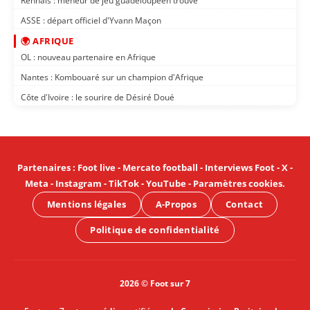
Rennais : meneur de jeu guadeloupéen trouvé
ASSE : départ officiel d'Yvann Maçon
🌍 AFRIQUE
OL : nouveau partenaire en Afrique
Nantes : Kombouaré sur un champion d'Afrique
Côte d'Ivoire : le sourire de Désiré Doué
Partenaires
:
Foot live
-
Mercato football
-
Interviews Foot
-
X
-
Meta
-
Instagram
-
TikTok
-
YouTube
-
Paramètres cookies
.
Mentions légales
A-Propos
Contact
Politique de confidentialité
2026 © Foot sur 7