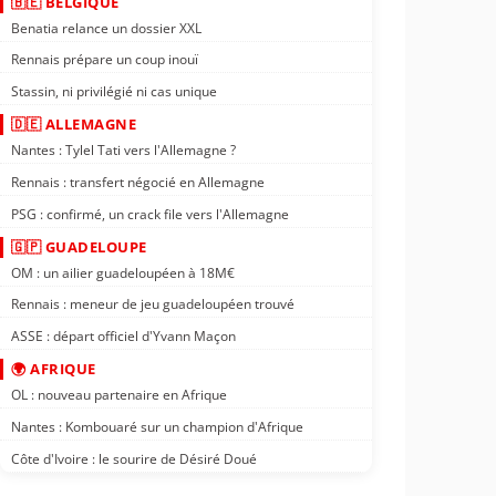
🇧🇪 BELGIQUE
Benatia relance un dossier XXL
Rennais prépare un coup inouï
Stassin, ni privilégié ni cas unique
🇩🇪 ALLEMAGNE
Nantes : Tylel Tati vers l'Allemagne ?
Rennais : transfert négocié en Allemagne
PSG : confirmé, un crack file vers l'Allemagne
🇬🇵 GUADELOUPE
OM : un ailier guadeloupéen à 18M€
Rennais : meneur de jeu guadeloupéen trouvé
ASSE : départ officiel d'Yvann Maçon
🌍 AFRIQUE
OL : nouveau partenaire en Afrique
Nantes : Kombouaré sur un champion d'Afrique
Côte d'Ivoire : le sourire de Désiré Doué