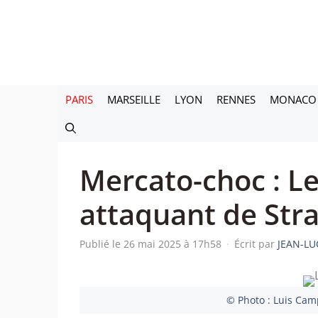
Aller
au
contenu
PARIS
MARSEILLE
LYON
RENNES
MONACO
Mercato-choc : L
attaquant de Str
Publié le 26 mai 2025 à 17h58
·
Écrit par
JEAN-LU
© Photo : Luis Camp