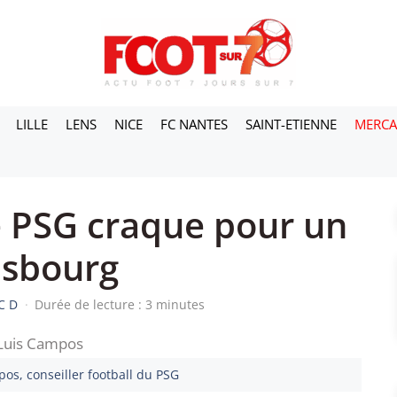
LILLE
LENS
NICE
FC NANTES
SAINT-ETIENNE
MERC
e PSG craque pour un
asbourg
C D
·
Durée de lecture : 3 minutes
os, conseiller football du PSG