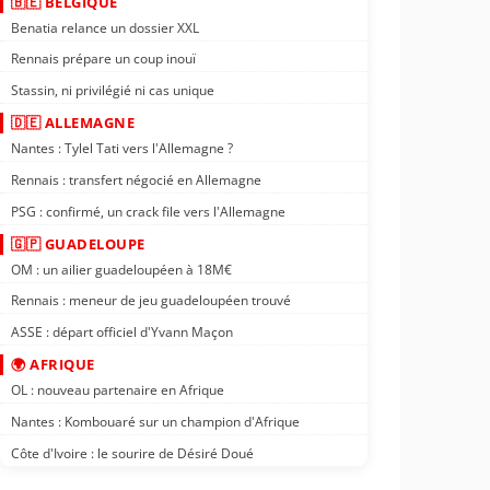
🇧🇪 BELGIQUE
Benatia relance un dossier XXL
Rennais prépare un coup inouï
Stassin, ni privilégié ni cas unique
🇩🇪 ALLEMAGNE
Nantes : Tylel Tati vers l'Allemagne ?
Rennais : transfert négocié en Allemagne
PSG : confirmé, un crack file vers l'Allemagne
🇬🇵 GUADELOUPE
OM : un ailier guadeloupéen à 18M€
Rennais : meneur de jeu guadeloupéen trouvé
ASSE : départ officiel d'Yvann Maçon
🌍 AFRIQUE
OL : nouveau partenaire en Afrique
Nantes : Kombouaré sur un champion d'Afrique
Côte d'Ivoire : le sourire de Désiré Doué