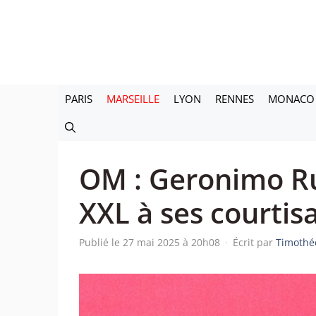
Aller
au
contenu
PARIS
MARSEILLE
LYON
RENNES
MONACO
OM : Geronimo Rul
XXL à ses courtis
Publié le 27 mai 2025 à 20h08
·
Écrit par
Timothé