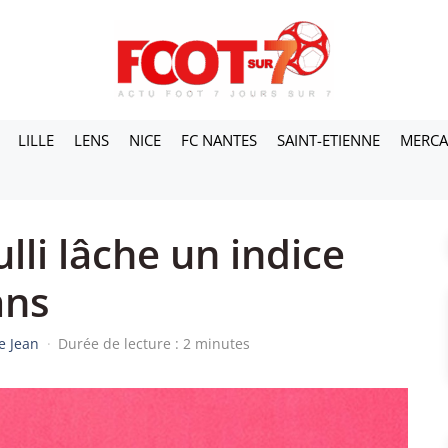
LILLE
LENS
NICE
FC NANTES
SAINT-ETIENNE
MERC
li lâche un indice
ans
e Jean
·
Durée de lecture : 2 minutes