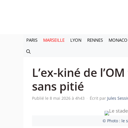
Aller
au
contenu
PARIS
MARSEILLE
LYON
RENNES
MONACO
L’ex-kiné de l’OM
sans pitié
Publié le 8 mai 2026 à 4h43
·
Écrit par
Jules Sess
© Photo : le