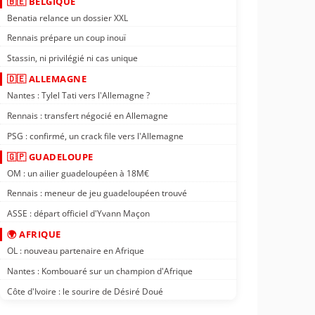
🇧🇪 BELGIQUE
Benatia relance un dossier XXL
Rennais prépare un coup inouï
Stassin, ni privilégié ni cas unique
🇩🇪 ALLEMAGNE
Nantes : Tylel Tati vers l'Allemagne ?
Rennais : transfert négocié en Allemagne
PSG : confirmé, un crack file vers l'Allemagne
🇬🇵 GUADELOUPE
OM : un ailier guadeloupéen à 18M€
Rennais : meneur de jeu guadeloupéen trouvé
ASSE : départ officiel d'Yvann Maçon
🌍 AFRIQUE
OL : nouveau partenaire en Afrique
Nantes : Kombouaré sur un champion d'Afrique
Côte d'Ivoire : le sourire de Désiré Doué