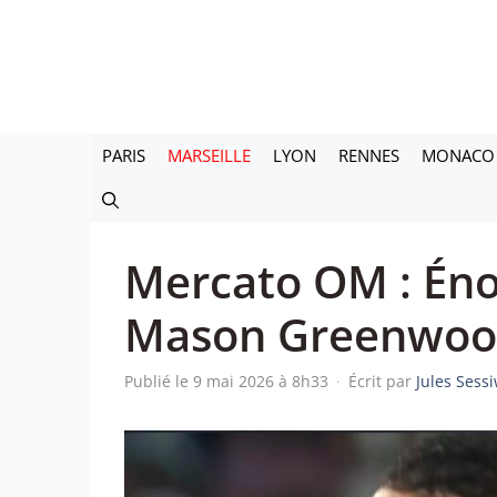
Aller
au
contenu
PARIS
MARSEILLE
LYON
RENNES
MONACO
Mercato OM : Én
Mason Greenwo
Publié le 9 mai 2026 à 8h33
·
Écrit par
Jules Sess