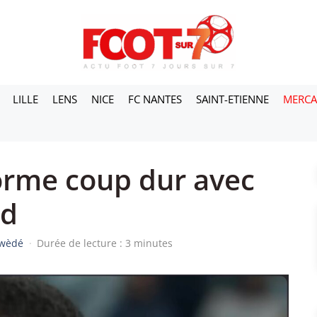
LILLE
LENS
NICE
FC NANTES
SAINT-ETIENNE
MERC
orme coup dur avec
od
iwèdé
·
Durée de lecture : 3 minutes