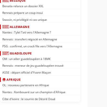
🇧🇪 BELGIQUE
Benatia relance un dossier XXL
Rennais prépare un coup inouï
Stassin, ni privilégié ni cas unique
🇩🇪 ALLEMAGNE
Nantes : Tylel Tati vers l'Allemagne ?
Rennais : transfert négocié en Allemagne
PSG : confirmé, un crack file vers l'Allemagne
🇬🇵 GUADELOUPE
OM : un ailier guadeloupéen à 18M€
Rennais : meneur de jeu guadeloupéen trouvé
ASSE : départ officiel d'Yvann Maçon
🌍 AFRIQUE
OL : nouveau partenaire en Afrique
Nantes : Kombouaré sur un champion d'Afrique
Côte d'Ivoire : le sourire de Désiré Doué