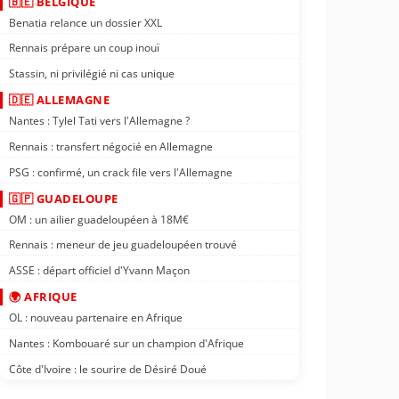
🇧🇪 BELGIQUE
Benatia relance un dossier XXL
Rennais prépare un coup inouï
Stassin, ni privilégié ni cas unique
🇩🇪 ALLEMAGNE
Nantes : Tylel Tati vers l'Allemagne ?
Rennais : transfert négocié en Allemagne
PSG : confirmé, un crack file vers l'Allemagne
🇬🇵 GUADELOUPE
OM : un ailier guadeloupéen à 18M€
Rennais : meneur de jeu guadeloupéen trouvé
ASSE : départ officiel d'Yvann Maçon
🌍 AFRIQUE
OL : nouveau partenaire en Afrique
Nantes : Kombouaré sur un champion d'Afrique
Côte d'Ivoire : le sourire de Désiré Doué