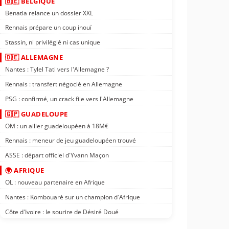
🇧🇪 BELGIQUE
Benatia relance un dossier XXL
Rennais prépare un coup inouï
Stassin, ni privilégié ni cas unique
🇩🇪 ALLEMAGNE
Nantes : Tylel Tati vers l'Allemagne ?
Rennais : transfert négocié en Allemagne
PSG : confirmé, un crack file vers l'Allemagne
🇬🇵 GUADELOUPE
OM : un ailier guadeloupéen à 18M€
Rennais : meneur de jeu guadeloupéen trouvé
ASSE : départ officiel d'Yvann Maçon
🌍 AFRIQUE
OL : nouveau partenaire en Afrique
Nantes : Kombouaré sur un champion d'Afrique
Côte d'Ivoire : le sourire de Désiré Doué