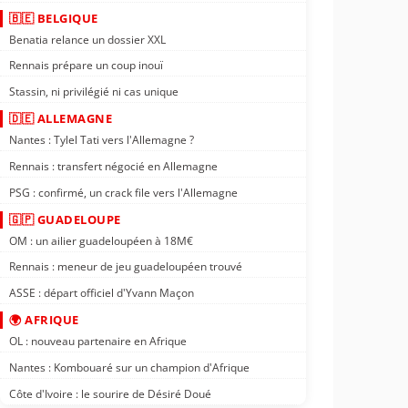
🇧🇪 BELGIQUE
Benatia relance un dossier XXL
Rennais prépare un coup inouï
Stassin, ni privilégié ni cas unique
🇩🇪 ALLEMAGNE
Nantes : Tylel Tati vers l'Allemagne ?
Rennais : transfert négocié en Allemagne
PSG : confirmé, un crack file vers l'Allemagne
🇬🇵 GUADELOUPE
OM : un ailier guadeloupéen à 18M€
Rennais : meneur de jeu guadeloupéen trouvé
ASSE : départ officiel d'Yvann Maçon
🌍 AFRIQUE
OL : nouveau partenaire en Afrique
Nantes : Kombouaré sur un champion d'Afrique
Côte d'Ivoire : le sourire de Désiré Doué