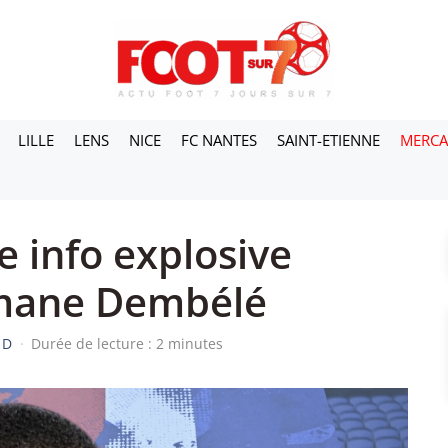
LILLE
LENS
NICE
FC NANTES
SAINT-ETIENNE
MERC
 info explosive
mane Dembélé
 D
·
Durée de lecture : 2 minutes