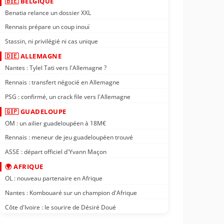
🇧🇪 BELGIQUE
Benatia relance un dossier XXL
Rennais prépare un coup inouï
Stassin, ni privilégié ni cas unique
🇩🇪 ALLEMAGNE
Nantes : Tylel Tati vers l'Allemagne ?
Rennais : transfert négocié en Allemagne
PSG : confirmé, un crack file vers l'Allemagne
🇬🇵 GUADELOUPE
OM : un ailier guadeloupéen à 18M€
Rennais : meneur de jeu guadeloupéen trouvé
ASSE : départ officiel d'Yvann Maçon
🌍 AFRIQUE
OL : nouveau partenaire en Afrique
Nantes : Kombouaré sur un champion d'Afrique
Côte d'Ivoire : le sourire de Désiré Doué