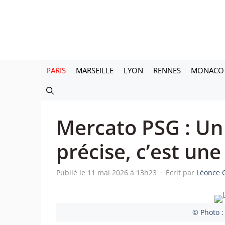
Aller
au
contenu
PARIS
MARSEILLE
LYON
RENNES
MONACO
Mercato PSG : Un 
précise, c’est un
Publié le 11 mai 2026 à 13h23
·
Écrit par
Léonce 
© Photo :