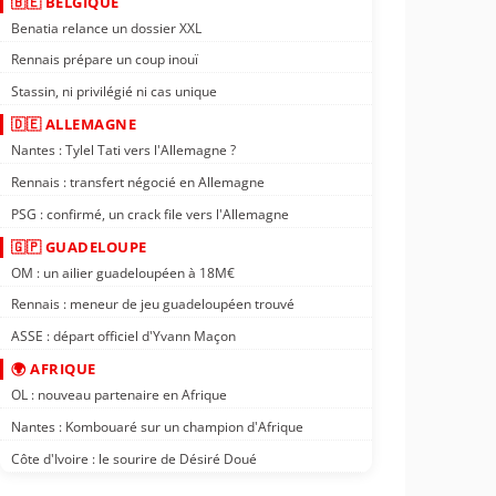
🇧🇪 BELGIQUE
Benatia relance un dossier XXL
Rennais prépare un coup inouï
Stassin, ni privilégié ni cas unique
🇩🇪 ALLEMAGNE
Nantes : Tylel Tati vers l'Allemagne ?
Rennais : transfert négocié en Allemagne
PSG : confirmé, un crack file vers l'Allemagne
🇬🇵 GUADELOUPE
OM : un ailier guadeloupéen à 18M€
Rennais : meneur de jeu guadeloupéen trouvé
ASSE : départ officiel d'Yvann Maçon
🌍 AFRIQUE
OL : nouveau partenaire en Afrique
Nantes : Kombouaré sur un champion d'Afrique
Côte d'Ivoire : le sourire de Désiré Doué