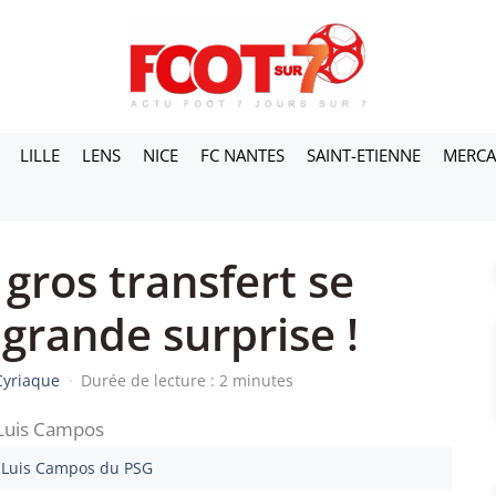
LILLE
LENS
NICE
FC NANTES
SAINT-ETIENNE
MERC
gros transfert se
e grande surprise !
Cyriaque
·
Durée de lecture : 2 minutes
 Luis Campos du PSG