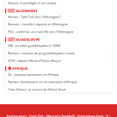
Stassin, ni privilégié ni cas unique
🇩🇪 ALLEMAGNE
Nantes : Tylel Tati vers l'Allemagne ?
Rennais : transfert négocié en Allemagne
PSG : confirmé, un crack file vers l'Allemagne
🇬🇵 GUADELOUPE
OM : un ailier guadeloupéen à 18M€
Rennais : meneur de jeu guadeloupéen trouvé
ASSE : départ officiel d'Yvann Maçon
🌍 AFRIQUE
OL : nouveau partenaire en Afrique
Nantes : Kombouaré sur un champion d'Afrique
Côte d'Ivoire : le sourire de Désiré Doué
Partenaires
:
Foot live
-
Mercato football
-
Interviews Foot
-
X
-