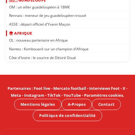
OM : un ailier guadeloupéen à 18M€
Rennais : meneur de jeu guadeloupéen trouvé
ASSE : départ officiel d'Yvann Maçon
🌍 AFRIQUE
OL : nouveau partenaire en Afrique
Nantes : Kombouaré sur un champion d'Afrique
Côte d'Ivoire : le sourire de Désiré Doué
Partenaires
:
Foot live
-
Mercato football
-
Interviews Foot
-
X
-
Meta
-
Instagram
-
TikTok
-
YouTube
-
Paramètres cookies
.
Mentions légales
A-Propos
Contact
Politique de confidentialité