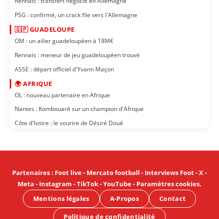
Rennais : transfert négocié en Allemagne
PSG : confirmé, un crack file vers l'Allemagne
🇬🇵 GUADELOUPE
OM : un ailier guadeloupéen à 18M€
Rennais : meneur de jeu guadeloupéen trouvé
ASSE : départ officiel d'Yvann Maçon
🌍 AFRIQUE
OL : nouveau partenaire en Afrique
Nantes : Kombouaré sur un champion d'Afrique
Côte d'Ivoire : le sourire de Désiré Doué
Partenaires
:
Foot live
-
Mercato football
-
Interviews Foot
-
X
-
Meta
-
Instagram
-
TikTok
-
YouTube
-
Paramètres cookies
.
Mentions légales
A-Propos
Contact
Politique de confidentialité