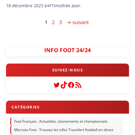
18 décembre 2023
par
Timothée Jean
Page
Page
Page
1
2
3
→
suivant
INFO FOOT 24/24
Twitter
TikTok
Facebook
Flux RSS
Foot Français : Actualités, classements et championnats
Mercato Foot : Trouvez les infos Transfert football en direct