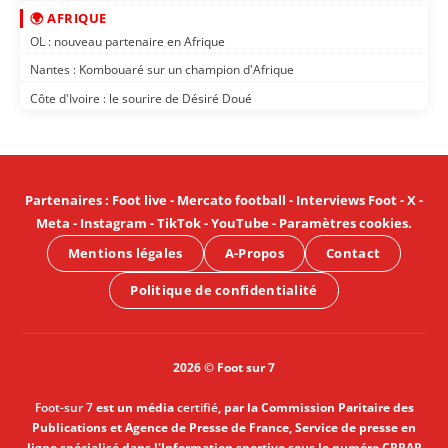
🌍 AFRIQUE
OL : nouveau partenaire en Afrique
Nantes : Kombouaré sur un champion d'Afrique
Côte d'Ivoire : le sourire de Désiré Doué
Partenaires
:
Foot live
-
Mercato football
-
Interviews Foot
-
X
-
Meta
-
Instagram
-
TikTok
-
YouTube
-
Paramètres cookies
.
Mentions légales
A-Propos
Contact
Politique de confidentialité
2026 © Foot sur 7
Foot-sur 7
est un média
certifié
, par la Commission Paritaire des
Publications et Agence de Presse de France, Service de presse en
ligne spécialisé dans l'Information sportive sous le numéro CPPAP