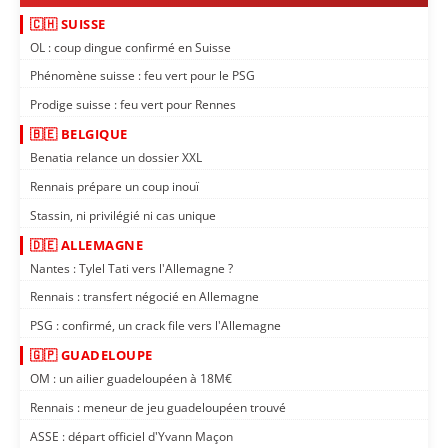
🇨🇭 SUISSE
OL : coup dingue confirmé en Suisse
Phénomène suisse : feu vert pour le PSG
Prodige suisse : feu vert pour Rennes
🇧🇪 BELGIQUE
Benatia relance un dossier XXL
Rennais prépare un coup inouï
Stassin, ni privilégié ni cas unique
🇩🇪 ALLEMAGNE
Nantes : Tylel Tati vers l'Allemagne ?
Rennais : transfert négocié en Allemagne
PSG : confirmé, un crack file vers l'Allemagne
🇬🇵 GUADELOUPE
OM : un ailier guadeloupéen à 18M€
Rennais : meneur de jeu guadeloupéen trouvé
ASSE : départ officiel d'Yvann Maçon