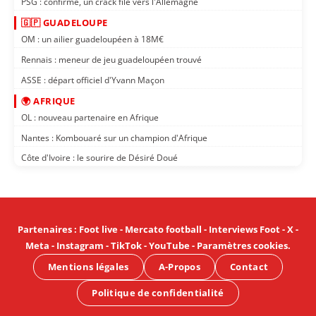
PSG : confirmé, un crack file vers l'Allemagne
🇬🇵 GUADELOUPE
OM : un ailier guadeloupéen à 18M€
Rennais : meneur de jeu guadeloupéen trouvé
ASSE : départ officiel d'Yvann Maçon
🌍 AFRIQUE
OL : nouveau partenaire en Afrique
Nantes : Kombouaré sur un champion d'Afrique
Côte d'Ivoire : le sourire de Désiré Doué
Partenaires
:
Foot live
-
Mercato football
-
Interviews Foot
-
X
-
Meta
-
Instagram
-
TikTok
-
YouTube
-
Paramètres cookies
.
Mentions légales
A-Propos
Contact
Politique de confidentialité