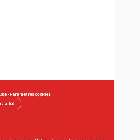
ube
-
Paramètres cookies
.
ntialité