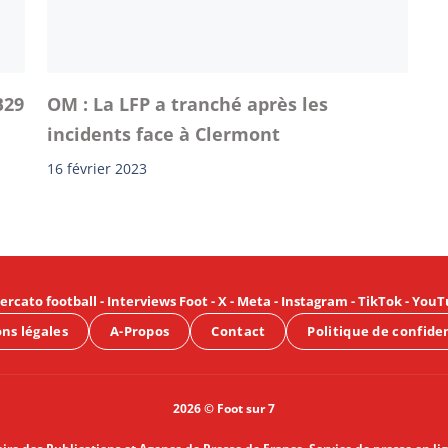
B29
OM : La LFP a tranché après les
incidents face à Clermont
16 février 2023
ercato football
-
Interviews Foot
-
X
-
Meta
-
Instagram
-
TikTok
-
YouT
ns légales
A-Propos
Contact
Politique de confide
2026 © Foot sur 7