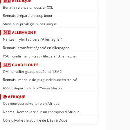
🇧🇪 BELGIQUE
Benatia relance un dossier XXL
Rennais prépare un coup inouï
Stassin, ni privilégié ni cas unique
🇩🇪 ALLEMAGNE
Nantes : Tylel Tati vers l'Allemagne ?
Rennais : transfert négocié en Allemagne
PSG : confirmé, un crack file vers l'Allemagne
🇬🇵 GUADELOUPE
OM : un ailier guadeloupéen à 18M€
Rennais : meneur de jeu guadeloupéen trouvé
ASSE : départ officiel d'Yvann Maçon
🌍 AFRIQUE
OL : nouveau partenaire en Afrique
Nantes : Kombouaré sur un champion d'Afrique
Côte d'Ivoire : le sourire de Désiré Doué