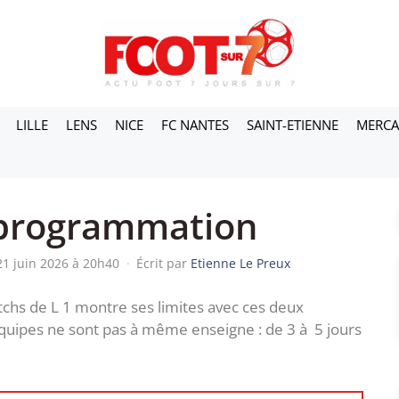
LILLE
LENS
NICE
FC NANTES
SAINT-ETIENNE
MERC
e programmation
21 juin 2026 à 20h40
·
Écrit par
Etienne Le Preux
chs de L 1 montre ses limites avec ces deux
équipes ne sont pas à même enseigne : de 3 à 5 jours