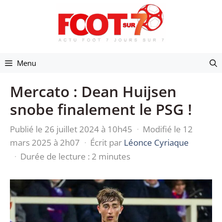
Aller
au
contenu
Menu
Mercato : Dean Huijsen
snobe finalement le PSG !
Publié le 26 juillet 2024 à 10h45
·
Modifié le 12
mars 2025 à 2h07
·
Écrit par
Léonce Cyriaque
·
Durée de lecture : 2 minutes