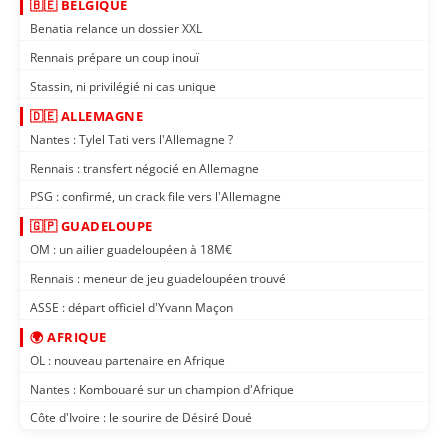
🇧🇪 BELGIQUE
Benatia relance un dossier XXL
Rennais prépare un coup inouï
Stassin, ni privilégié ni cas unique
🇩🇪 ALLEMAGNE
Nantes : Tylel Tati vers l'Allemagne ?
Rennais : transfert négocié en Allemagne
PSG : confirmé, un crack file vers l'Allemagne
🇬🇵 GUADELOUPE
OM : un ailier guadeloupéen à 18M€
Rennais : meneur de jeu guadeloupéen trouvé
ASSE : départ officiel d'Yvann Maçon
🌍 AFRIQUE
OL : nouveau partenaire en Afrique
Nantes : Kombouaré sur un champion d'Afrique
Côte d'Ivoire : le sourire de Désiré Doué