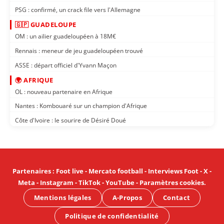
PSG : confirmé, un crack file vers l'Allemagne
🇬🇵 GUADELOUPE
OM : un ailier guadeloupéen à 18M€
Rennais : meneur de jeu guadeloupéen trouvé
ASSE : départ officiel d'Yvann Maçon
🌍 AFRIQUE
OL : nouveau partenaire en Afrique
Nantes : Kombouaré sur un champion d'Afrique
Côte d'Ivoire : le sourire de Désiré Doué
Partenaires
:
Foot live
-
Mercato football
-
Interviews Foot
-
X
-
Meta
-
Instagram
-
TikTok
-
YouTube
-
Paramètres cookies
.
Mentions légales
A-Propos
Contact
Politique de confidentialité