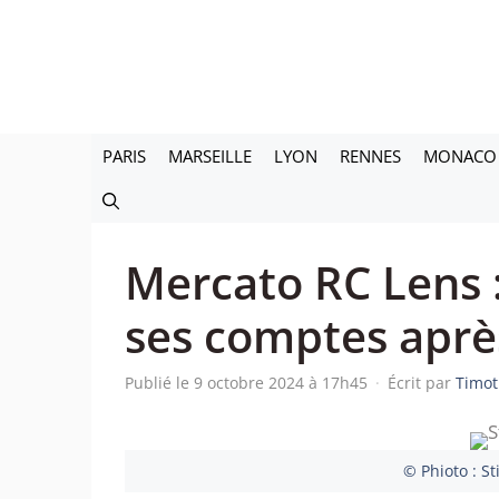
Aller
au
contenu
PARIS
MARSEILLE
LYON
RENNES
MONACO
Mercato RC Lens : 
ses comptes aprè
Publié le 9 octobre 2024 à 17h45
·
Écrit par
Timot
© Phioto : St