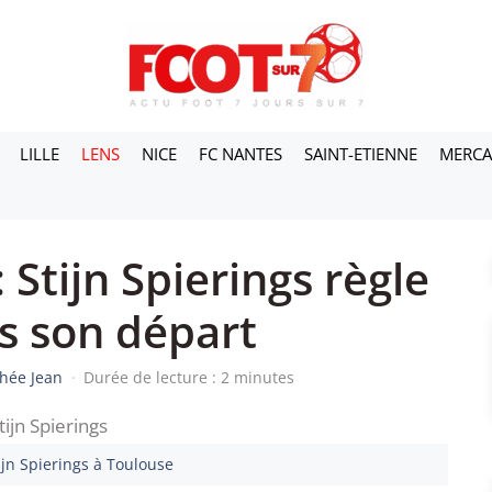
LILLE
LENS
NICE
FC NANTES
SAINT-ETIENNE
MERC
Stijn Spierings règle
s son départ
hée Jean
·
Durée de lecture : 2 minutes
ijn Spierings à Toulouse