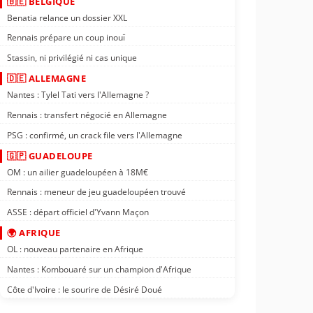
🇧🇪 BELGIQUE
Benatia relance un dossier XXL
Rennais prépare un coup inouï
Stassin, ni privilégié ni cas unique
🇩🇪 ALLEMAGNE
Nantes : Tylel Tati vers l'Allemagne ?
Rennais : transfert négocié en Allemagne
PSG : confirmé, un crack file vers l'Allemagne
🇬🇵 GUADELOUPE
OM : un ailier guadeloupéen à 18M€
Rennais : meneur de jeu guadeloupéen trouvé
ASSE : départ officiel d'Yvann Maçon
🌍 AFRIQUE
OL : nouveau partenaire en Afrique
Nantes : Kombouaré sur un champion d'Afrique
Côte d'Ivoire : le sourire de Désiré Doué