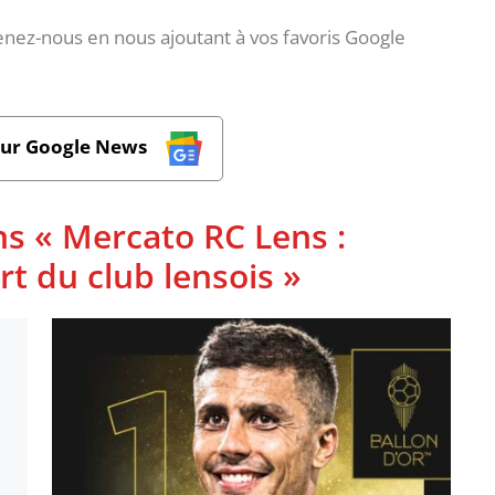
nez-nous en nous ajoutant à vos favoris Google
sur Google News
ns « Mercato RC Lens :
t du club lensois »