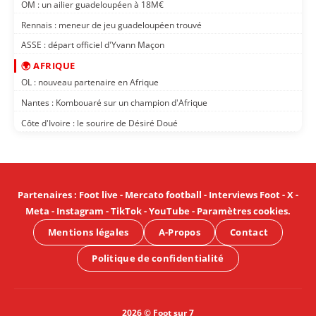
OM : un ailier guadeloupéen à 18M€
Rennais : meneur de jeu guadeloupéen trouvé
ASSE : départ officiel d'Yvann Maçon
🌍 AFRIQUE
OL : nouveau partenaire en Afrique
Nantes : Kombouaré sur un champion d'Afrique
Côte d'Ivoire : le sourire de Désiré Doué
Partenaires
:
Foot live
-
Mercato football
-
Interviews Foot
-
X
-
Meta
-
Instagram
-
TikTok
-
YouTube
-
Paramètres cookies
.
Mentions légales
A-Propos
Contact
Politique de confidentialité
2026 © Foot sur 7