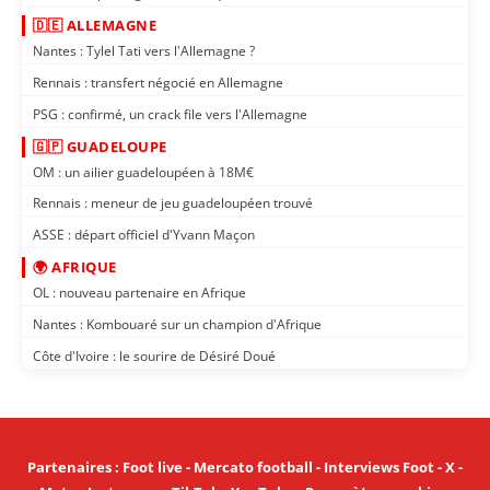
🇩🇪 ALLEMAGNE
Nantes : Tylel Tati vers l'Allemagne ?
Rennais : transfert négocié en Allemagne
PSG : confirmé, un crack file vers l'Allemagne
🇬🇵 GUADELOUPE
OM : un ailier guadeloupéen à 18M€
Rennais : meneur de jeu guadeloupéen trouvé
ASSE : départ officiel d'Yvann Maçon
🌍 AFRIQUE
OL : nouveau partenaire en Afrique
Nantes : Kombouaré sur un champion d'Afrique
Côte d'Ivoire : le sourire de Désiré Doué
Partenaires
:
Foot live
-
Mercato football
-
Interviews Foot
-
X
-