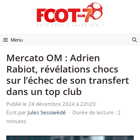
Aller
au
contenu
Menu
Mercato OM : Adrien
Rabiot, révélations chocs
sur l’échec de son transfert
dans un top club
Publié le 24 décembre 2024 à 22h20
·
Écrit par
Jules Sessiwèdé
·
Durée de lecture : 2
minutes