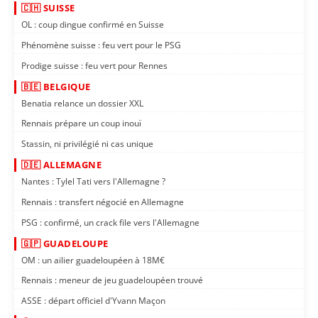
🇨🇭 SUISSE
OL : coup dingue confirmé en Suisse
Phénomène suisse : feu vert pour le PSG
Prodige suisse : feu vert pour Rennes
🇧🇪 BELGIQUE
Benatia relance un dossier XXL
Rennais prépare un coup inouï
Stassin, ni privilégié ni cas unique
🇩🇪 ALLEMAGNE
Nantes : Tylel Tati vers l'Allemagne ?
Rennais : transfert négocié en Allemagne
PSG : confirmé, un crack file vers l'Allemagne
🇬🇵 GUADELOUPE
OM : un ailier guadeloupéen à 18M€
Rennais : meneur de jeu guadeloupéen trouvé
ASSE : départ officiel d'Yvann Maçon