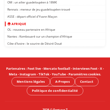
OM : un ailier guadeloupéen à 18M€
Rennais : meneur de jeu guadeloupéen trouvé
ASSE : départ officiel d'Yvann Maçon
🌍 AFRIQUE
OL : nouveau partenaire en Afrique
Nantes : Kombouaré sur un champion d'Afrique
Côte d'Ivoire : le sourire de Désiré Doué
Partenaires
:
Foot live
-
Mercato football
-
Interviews Foot
-
X
-
Meta
-
Instagram
-
TikTok
-
YouTube
-
Paramètres cookies
.
Mentions légales
A-Propos
Contact
Politique de confidentialité
2026 © Foot sur 7