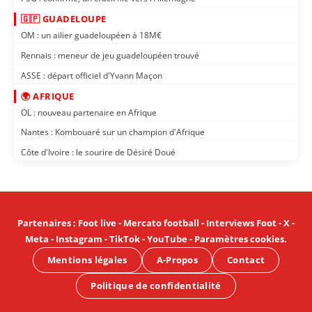
🇬🇵 GUADELOUPE
OM : un ailier guadeloupéen à 18M€
Rennais : meneur de jeu guadeloupéen trouvé
ASSE : départ officiel d'Yvann Maçon
🌍 AFRIQUE
OL : nouveau partenaire en Afrique
Nantes : Kombouaré sur un champion d'Afrique
Côte d'Ivoire : le sourire de Désiré Doué
Partenaires
:
Foot live
-
Mercato football
-
Interviews Foot
-
X
-
Meta
-
Instagram
-
TikTok
-
YouTube
-
Paramètres cookies
.
Mentions légales
A-Propos
Contact
Politique de confidentialité