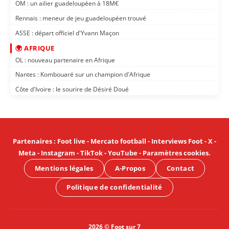
OM : un ailier guadeloupéen à 18M€
Rennais : meneur de jeu guadeloupéen trouvé
ASSE : départ officiel d'Yvann Maçon
🌍 AFRIQUE
OL : nouveau partenaire en Afrique
Nantes : Kombouaré sur un champion d'Afrique
Côte d'Ivoire : le sourire de Désiré Doué
Partenaires
:
Foot live
-
Mercato football
-
Interviews Foot
-
X
-
Meta
-
Instagram
-
TikTok
-
YouTube
-
Paramètres cookies
.
Mentions légales
A-Propos
Contact
Politique de confidentialité
2026 © Foot sur 7