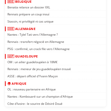
🇧🇪 BELGIQUE
Benatia relance un dossier XXL
Rennais prépare un coup inouï
Stassin, ni privilégié ni cas unique
🇩🇪 ALLEMAGNE
Nantes : Tylel Tati vers l'Allemagne ?
Rennais : transfert négocié en Allemagne
PSG : confirmé, un crack file vers l'Allemagne
🇬🇵 GUADELOUPE
OM : un ailier guadeloupéen à 18M€
Rennais : meneur de jeu guadeloupéen trouvé
ASSE : départ officiel d'Yvann Maçon
🌍 AFRIQUE
OL : nouveau partenaire en Afrique
Nantes : Kombouaré sur un champion d'Afrique
Côte d'Ivoire : le sourire de Désiré Doué