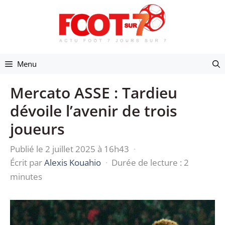
Aller
au
contenu
Menu
Mercato ASSE : Tardieu
dévoile l’avenir de trois
joueurs
Publié le 2 juillet 2025 à 16h43
·
Écrit par
Alexis Kouahio
·
Durée de lecture : 2
minutes