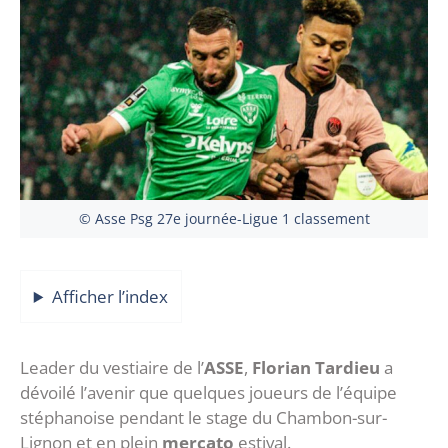
© Asse Psg 27e journée-Ligue 1 classement
Afficher l’index
Leader du vestiaire de l’
ASSE
,
Florian Tardieu
a
dévoilé l’avenir que quelques joueurs de l’équipe
stéphanoise pendant le stage du Chambon-sur-
Lignon et en plein
mercato
estival.