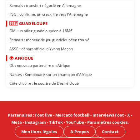
Rennais : transfert négocié en Allemagne
PSG : confirmé, un crack file vers l'Allemagne
🇬🇵 GUADELOUPE
OM : un ailier guadeloupéen à 18M€
Rennais : meneur de jeu guadeloupéen trouvé
ASSE : départ officiel d'Yvann Maçon
🌍 AFRIQUE
OL : nouveau partenaire en Afrique
Nantes : Kombouaré sur un champion d'Afrique
Côte d'Ivoire : le sourire de Désiré Doué
Partenaires
:
Foot live
-
Mercato football
-
Interviews Foot
-
X
-
Meta
-
Instagram
-
TikTok
-
YouTube
-
Paramètres cookies
.
Mentions légales
A-Propos
Contact