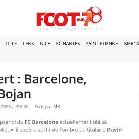
LILLE
LENS
NICE
FC NANTES
SAINT-ETIENNE
MERC
rt : Barcelone,
Bojan
n 2026 à 20h20
·
Écrit par
MK
spagnol du
FC Barcelone
actuellement utilisé
eux, il espère sortir de l’ombre du titulaire
David