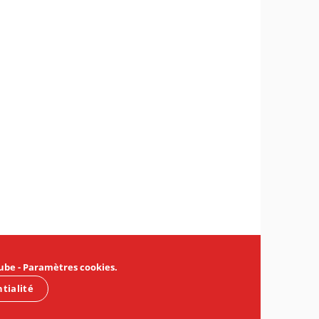
ube
-
Paramètres cookies
.
ntialité