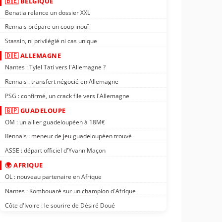
🇧🇪 BELGIQUE
Benatia relance un dossier XXL
Rennais prépare un coup inouï
Stassin, ni privilégié ni cas unique
🇩🇪 ALLEMAGNE
Nantes : Tylel Tati vers l'Allemagne ?
Rennais : transfert négocié en Allemagne
PSG : confirmé, un crack file vers l'Allemagne
🇬🇵 GUADELOUPE
OM : un ailier guadeloupéen à 18M€
Rennais : meneur de jeu guadeloupéen trouvé
ASSE : départ officiel d'Yvann Maçon
🌍 AFRIQUE
OL : nouveau partenaire en Afrique
Nantes : Kombouaré sur un champion d'Afrique
Côte d'Ivoire : le sourire de Désiré Doué