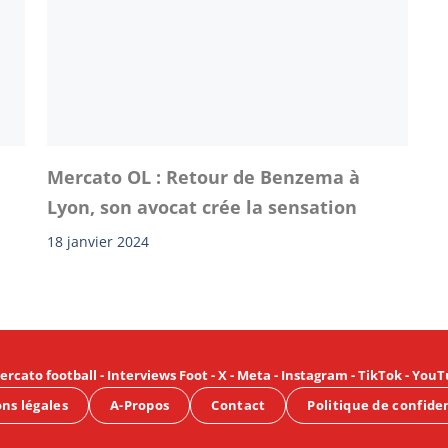
Mercato OL : Retour de Benzema à
Lyon, son avocat crée la sensation
18 janvier 2024
ercato football
-
Interviews Foot
-
X
-
Meta
-
Instagram
-
TikTok
-
YouT
ns légales
A-Propos
Contact
Politique de confide