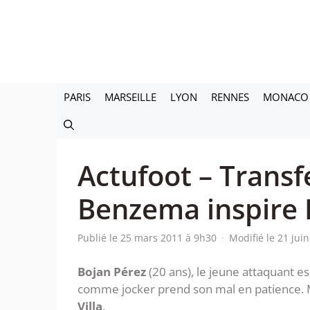
Aller
au
contenu
PARIS
MARSEILLE
LYON
RENNES
MONACO
Actufoot – Transfe
Benzema inspire 
Publié le 25 mars 2011 à 9h30
·
Modifié le 21 jui
Bojan Pérez
(20 ans), le jeune attaquant e
comme jocker prend son mal en patience. Mi
Villa
.