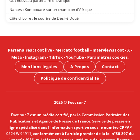
OL : nouveau partenaire en Afrique
Nantes : Kombouaré sur un champion d'Afrique
Côte d'Ivoire : le sourire de Désiré Doué
Partenaires
:
Foot live
-
Mercato football
-
Interviews Foot
-
X
-
Meta
-
Instagram
-
TikTok
-
YouTube
-
Paramètres cookies
.
Mentions légales
A-Propos
Contact
Politique de confidentialité
2026 © Foot sur 7
Foot-sur 7
est un média
certifié
, par la Commission Paritaire des
Publications et Agence de Presse de France, Service de presse en
ligne spécialisé dans l'Information sportive sous le numéro CPPAP
0524 W 94911
, conformément à l'article premier de la loi n°86-897 du
1er août 1986, qui réforme le cadre juridique de la presse. Photos :