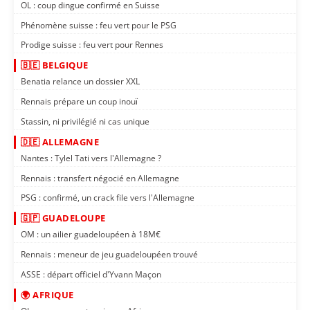
OL : coup dingue confirmé en Suisse
Phénomène suisse : feu vert pour le PSG
Prodige suisse : feu vert pour Rennes
🇧🇪 BELGIQUE
Benatia relance un dossier XXL
Rennais prépare un coup inouï
Stassin, ni privilégié ni cas unique
🇩🇪 ALLEMAGNE
Nantes : Tylel Tati vers l'Allemagne ?
Rennais : transfert négocié en Allemagne
PSG : confirmé, un crack file vers l'Allemagne
🇬🇵 GUADELOUPE
OM : un ailier guadeloupéen à 18M€
Rennais : meneur de jeu guadeloupéen trouvé
ASSE : départ officiel d'Yvann Maçon
🌍 AFRIQUE