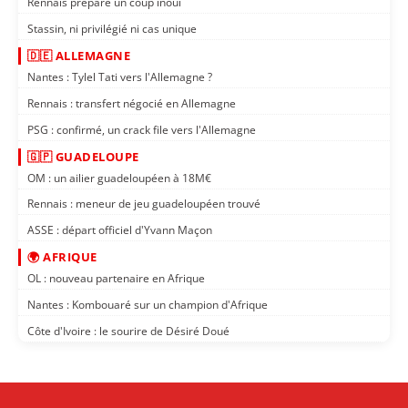
Rennais prépare un coup inouï
Stassin, ni privilégié ni cas unique
🇩🇪 ALLEMAGNE
Nantes : Tylel Tati vers l'Allemagne ?
Rennais : transfert négocié en Allemagne
PSG : confirmé, un crack file vers l'Allemagne
🇬🇵 GUADELOUPE
OM : un ailier guadeloupéen à 18M€
Rennais : meneur de jeu guadeloupéen trouvé
ASSE : départ officiel d'Yvann Maçon
🌍 AFRIQUE
OL : nouveau partenaire en Afrique
Nantes : Kombouaré sur un champion d'Afrique
Côte d'Ivoire : le sourire de Désiré Doué